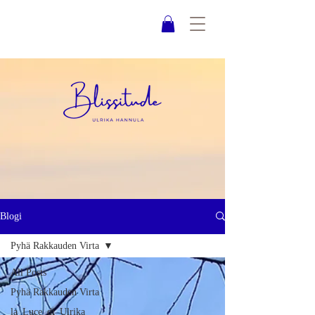
Blogi
Pyhä Rakkauden Virta
All Posts
Pyhä Rakkauden Virta
la_Luce_di_Ulrika