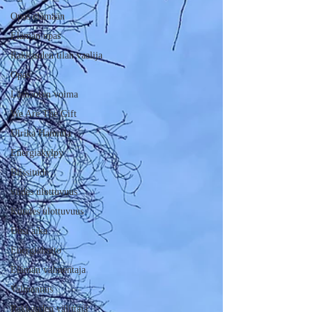
Opas elämään
Elämän opas
Rakkauden tilan vaalija
Opas
Läsnäolon voima
We Are The Gift
Ulrika Hannula
Energiakylpy
Blissitude
viides ulottuvuus
Kuudes ulottuvuus
Uusi aika
Energiahoito
Elämän valmentaja
Valmennus
Rakkauden välittäjä