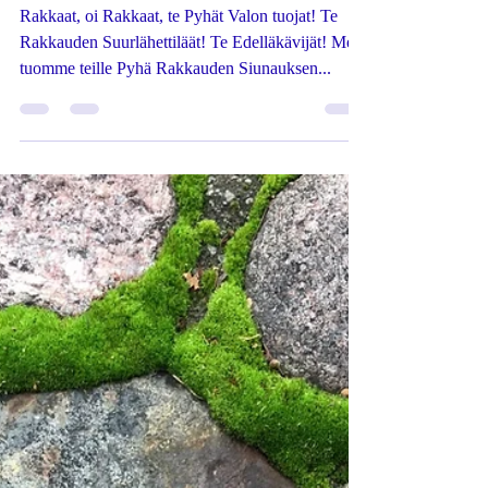
-
26.12.2021
1 min käytetty lukemiseen
RAKKAUS ON AINA
LÄSNÄ
Rakkaat, oi Rakkaat, te Pyhät Valon tuojat! Te
Rakkauden Suurlähettiläät! Te Edelläkävijät! Me
tuomme teille Pyhä Rakkauden Siunauksen...