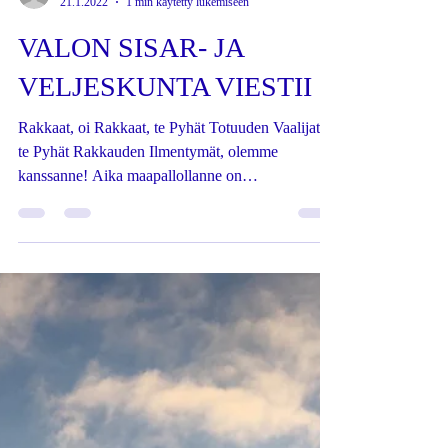
-
21.1.2022
1 min käytetty lukemiseen
VALON SISAR- JA
VELJESKUNTA VIESTII
Rakkaat, oi Rakkaat, te Pyhät Totuuden Vaalijat,
te Pyhät Rakkauden Ilmentymät, olemme
kanssanne! Aika maapallollanne on
haasteellinen...