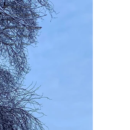
Henkinen kasvu
Creators Of The New
Earth
Uuden maan rakentaja
Omasta valosta
Omassa valossa