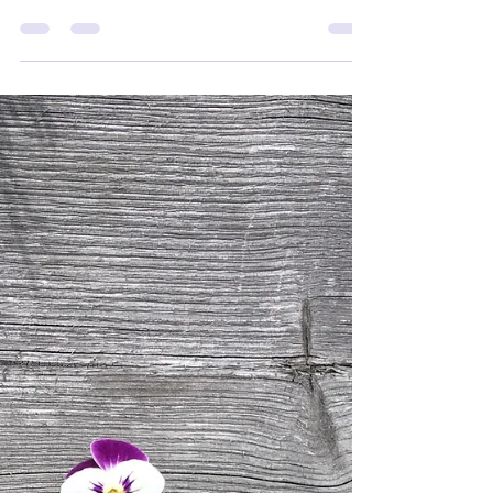
VALON SISAR- JA
VELJESKUNTA
VIESTITTÄÄ
Rakkaudella tervehdimme teitä jokaista!
Rakkaudella siunaamme teitä jokaista! Olkaatte
rauhallisia, vaikka maailma jota teille näytetään...