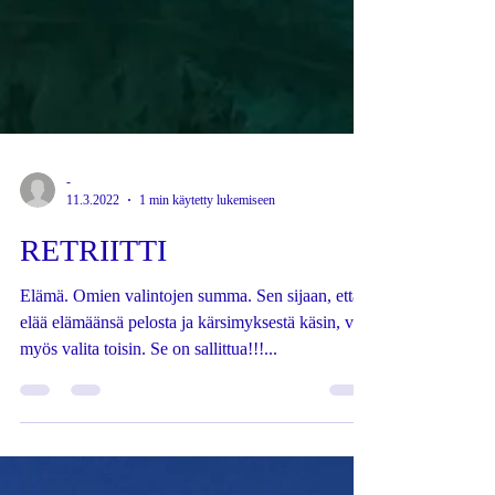
-
11.3.2022
1 min käytetty lukemiseen
RETRIITTI
Elämä. Omien valintojen summa. Sen sijaan, että
elää elämäänsä pelosta ja kärsimyksestä käsin, voi
myös valita toisin. Se on sallittua!!!...