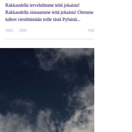
-
25.10.2021
1 min käytetty lukemiseen
VALON SISAR- JA
VELJESKUNTA
VIESTITTÄÄ
Rakkaudella tervehdimme teitä jokaista!
Rakkaudella siunaamme teitä jokaista! Olemme
tulleet viestittämään teille tästä Pyhästä...