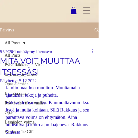
Päivitys
All Posts
9.3.2020
1 min käytetty lukemiseen
All Posts
MITÄ VOIT MUUTTAA
Pyhä Rakkauden Virta
ITSESSÄSI
la_Luce_di_Ulrika
Päivitetty:
5.12.2022
Opas elämään
Ja niin maailma muuttuu. Muuttamalla 
Elämän opas
ajatuksia, tekoja ja puheita. 
Rakkaudellisimmiksi. Kunnioittavammiksi. 
Rakkauden tilan vaalija
Itseä ja muita kohtaan. Sillä Rakkaus ja sen 
Opas
parantava voima on ehtymätön. Aina 
Läsnäolon voima
uudistuva ja koko ajan laajeneva. Rakkaus. 
We Are The Gift
Sinussa. 