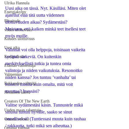
Ulrika Hannula
Uusi aika on tässä. Nyt. Käsilläsi. Miten olet 
Energiakylpy
ajatellut elää tätä uutta viidennen 
Blissitude
ulottuvuuden aikaa? Sydämestäsi? 
Muistaen, että kaiken minkä teet itsellesi teet 
viides ulottuvuus
myös muille. 
Kuudes ulottuvuus
Uusi aika
Valinnat voi olla helppoja, toisinaan vaikeita 
sydäntä särkeviä. On kuitenkin 
Energiahoito
merkityksellistä tutkia ja tuntea omia 
Elämän valmentaja
valintoja ja niiden vaikutuksia. Resonoitko 
Valmennus
niiden kanssa? Jos tuntuu ’vanhalta’ tai 
Rakkauden välittäjä
muuten muulta kuin omalta, mitä voit 
muuttaa? Itsessäsi?
Henkinen kasvu
Creators Of The New Earth
Valitse sydämestäsi käsin. Tunnustele mikä 
Uuden maan rakentaja
sinusta tuntuu hyvälle, saako se sinut 
onnelliseksi? (Tuntiessasi muuta kuin rauhaa 
Omasta valosta
/ rakkautta, tutki mikä sen aiheuttaa.) 
Omassa valossa