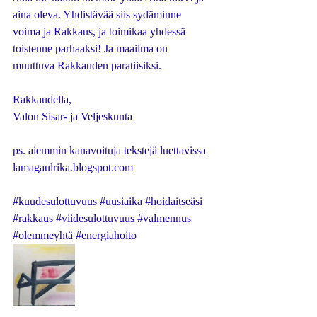
aina oleva. Yhdistävää siis sydäminne 
voima ja Rakkaus, ja toimikaa yhdessä 
toistenne parhaaksi! Ja maailma on 
muuttuva Rakkauden paratiisiksi. 
Rakkaudella, 
Valon Sisar- ja Veljeskunta
ps. aiemmin kanavoituja tekstejä luettavissa 
lamagaulrika.blogspot.com
#kuudesulottuvuus
#uusiaika
#hoidaitseäsi
#rakkaus
#viidesulottuvuus
#valmennus
#olemmeyhtä
#energiahoito