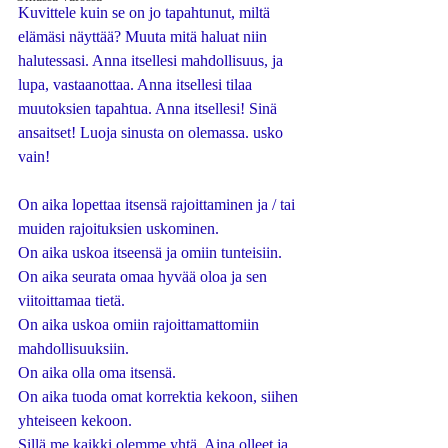
Kuvittele kuin se on jo tapahtunut, miltä 
elämäsi näyttää? Muuta mitä haluat niin 
halutessasi. Anna itsellesi mahdollisuus, ja 
lupa, vastaanottaa. Anna itsellesi tilaa 
muutoksien tapahtua. Anna itsellesi! Sinä 
ansaitset! Luoja sinusta on olemassa. usko 
vain!
On aika lopettaa itsensä rajoittaminen ja / tai 
muiden rajoituksien uskominen. 
On aika uskoa itseensä ja omiin tunteisiin.  
On aika seurata omaa hyvää oloa ja sen 
viitoittamaa tietä. 
On aika uskoa omiin rajoittamattomiin 
mahdollisuuksiin. 
On aika olla oma itsensä. 
On aika tuoda omat korrektia kekoon, siihen 
yhteiseen kekoon. 
Sillä me kaikki olemme yhtä. Aina olleet ja 