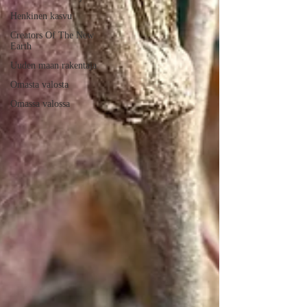
Henkinen kasvu
Creators Of The New
Earth
Uuden maan rakentaja
Omasta valosta
Omassa valossa