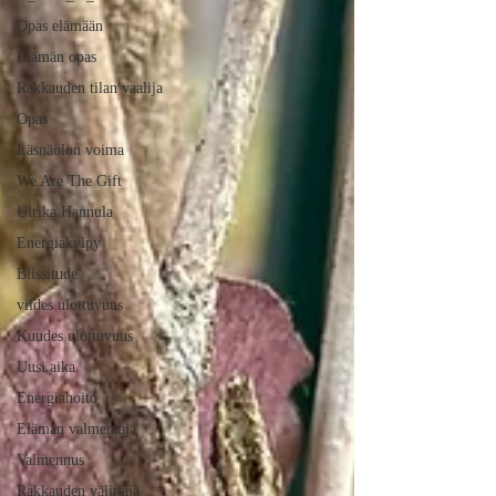
Opas elämään
Elämän opas
Rakkauden tilan vaalija
Opas
Läsnäolon voima
We Are The Gift
Ulrika Hannula
Energiakylpy
Blissitude
viides ulottuvuus
Kuudes ulottuvuus
Uusi aika
Energiahoito
Elämän valmentaja
Valmennus
Rakkauden välittäjä