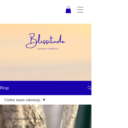
Blogi
Uuden maan rakentaja
All Posts
Pyhä Rakkauden Virta
la_Luce_di_Ulrika