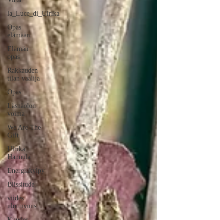
la_Luce_di_Ulrika
Opas
elämään
Elämän
opas
Rakkauden
tilan vaalija
Opas
Läsnäolon
voima
We Are The
Gift
Ulrika
Hannula
Energiakylpy
Blissitude
viides
ulottuvuus
Kuudes