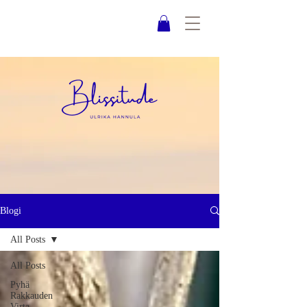
Blogi
All Posts
All Posts
Pyhä
Rakkauden
Virta