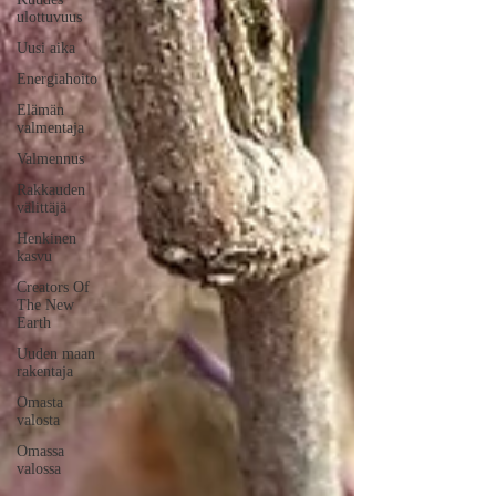
ulottuvuus
Uusi aika
Energiahoito
Elämän
valmentaja
Valmennus
Rakkauden
välittäjä
Henkinen
kasvu
Creators Of
The New
Earth
Uuden maan
rakentaja
Omasta
valosta
Omassa
valossa