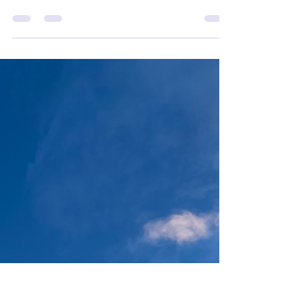
-
6.1.
1 min käytetty lukemiseen
KANAVOITU VIESTI
Alkulähteen viesti