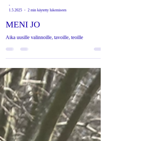
-
1.5.2025
2 min käytetty lukemiseen
MENI JO
Aika uusille valinnoille, tavoille, teoille