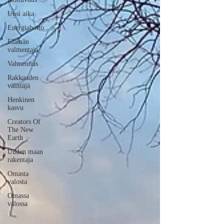
Uusi aika
Energiahoito
Elämän
valmentaja
Valmennus
Rakkauden
välittäjä
Henkinen
kasvu
Creators Of
The New
Earth
Uuden maan
rakentaja
Omasta
valosta
Omassa
valossa