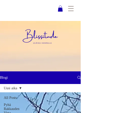
Blogi
Uusi aika
All Posts
Pyhä
Rakkauden
Virta