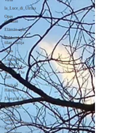
la_Luce_di_Ulrika
Opas
elämään
Elämän opas
Rakkauden
tilan vaalija
Opas
Läsnäolon
voima
We Are The
Gift
Ulrika
Hannula
Energiakylpy
Blissitude
viides
ulottuvuus
Kuudes
ulottuvuus