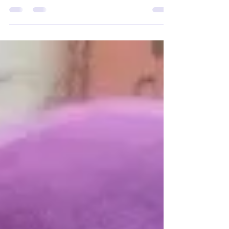
Salliminen kutsuu meidät olemaan tässä – ja
muistamaan, keitä olemme vaatimatta mitään.