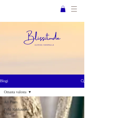
Blogi
Omasta valosta
All Posts
Pyhä Rakkauden
Virta