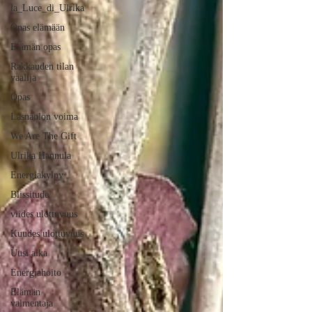
la_Luce_di_Ulrika
Opas elämään
Elämän opas
Rakkauden tilan
vaalija
Opas
Läsnäolon voima
We Are The Gift
Ulrika Hannula
Energiakylpy
Blissitude
viides ulottuvuus
Kuudes ulottuvuus
Uusi aika
Energiahoito
Elämän
valmentaja