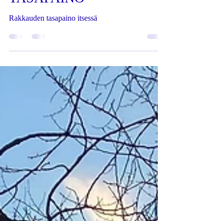
RAKKAUDEN
TASAPAINO
Rakkauden tasapaino itsessä