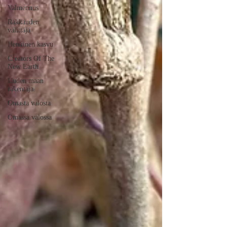
Valmennus
Rakkauden
välittäjä
Henkinen kasvu
Creators Of The
New Earth
Uuden maan
rakentaja
Omasta valosta
Omassa valossa