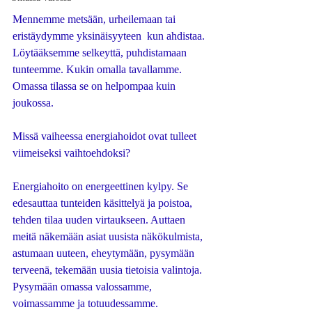
Mennemme metsään, urheilemaan tai 
eristäydymme yksinäisyyteen  kun ahdistaa. 
Löytääksemme selkeyttä, puhdistamaan 
tunteemme. Kukin omalla tavallamme. 
Omassa tilassa se on helpompaa kuin 
joukossa. 
Missä vaiheessa energiahoidot ovat tulleet 
viimeiseksi vaihtoehdoksi? 
Energiahoito on energeettinen kylpy. Se 
edesauttaa tunteiden käsittelyä ja poistoa, 
tehden tilaa uuden virtaukseen. Auttaen 
meitä näkemään asiat uusista näkökulmista, 
astumaan uuteen, eheytymään, pysymään 
terveenä, tekemään uusia tietoisia valintoja. 
Pysymään omassa valossamme, 
voimassamme ja totuudessamme. 