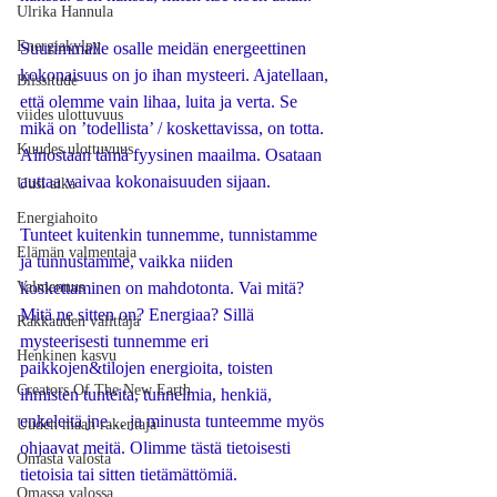
Ulrika Hannula
Energiakylpy
Suurimmalle osalle meidän energeettinen 
kokonaisuus on jo ihan mysteeri. Ajatellaan, 
Blissitude
että olemme vain lihaa, luita ja verta. Se 
viides ulottuvuus
mikä on ’todellista’ / koskettavissa, on totta. 
Kuudes ulottuvuus
Ainostaan tämä fyysinen maailma. Osataan 
auttaa vaivaa kokonaisuuden sijaan. 
Uusi aika
Energiahoito
Tunteet kuitenkin tunnemme, tunnistamme 
Elämän valmentaja
ja tunnustamme, vaikka niiden 
Valmennus
koskettaminen on mahdotonta. Vai mitä? 
Mitä ne sitten on? Energiaa? Sillä 
Rakkauden välittäjä
mysteerisesti tunnemme eri 
Henkinen kasvu
paikkojen&tilojen energioita, toisten 
Creators Of The New Earth
ihmisten tunteita, tunnelmia, henkiä, 
enkeleitä jne… ja minusta tunteemme myös 
Uuden maan rakentaja
ohjaavat meitä. Olimme tästä tietoisesti 
Omasta valosta
tietoisia tai sitten tietämättömiä. 
Omassa valossa