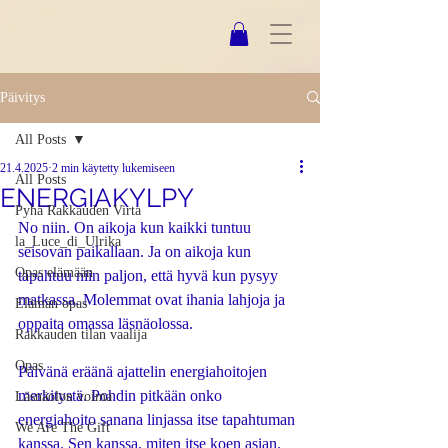
Päivitys
All Posts
21.4.2025
2 min käytetty lukemiseen
All Posts
ENERGIAKYLPY
Pyhä Rakkauden Virta
No niin. On aikoja kun kaikki tuntuu 
la_Luce_di_Ulrika
seisovan paikallaan. Ja on aikoja kun 
Opas elämään
tapahtuu niin paljon, että hyvä kun pysyy 
matkassa. Molemmat ovat ihania lahjoja ja 
Elämän opas
oppaita omassa läsnäolossa. 
Rakkauden tilan vaalija
Opas
Päivänä eräänä ajattelin energiahoitojen 
merkitystä. Pohdin pitkään onko 
Läsnäolon voima
energiahoito sanana linjassa itse tapahtuman 
We Are The Gift
kanssa. Sen kanssa, miten itse koen asian. 