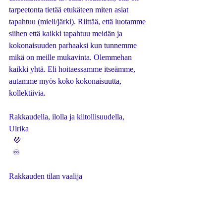
tarpeetonta tietää etukäteen miten asiat 
tapahtuu (mieli/järki). Riittää, että luotamme 
siihen että kaikki tapahtuu meidän ja 
kokonaisuuden parhaaksi kun tunnemme 
mikä on meille mukavinta. Olemmehan 
kaikki yhtä. Eli hoitaessamme itseämme, 
autamme myös koko kokonaisuutta, 
kollektiivia. 
Rakkaudella, ilolla ja kiitollisuudella,
Ulrika
  💜
  ♾️
Rakkauden tilan vaalija