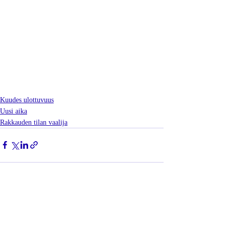
Kuudes ulottuvuus
Uusi aika
Rakkauden tilan vaalija
Viimeisimmät päivitykset
Katso kaikki