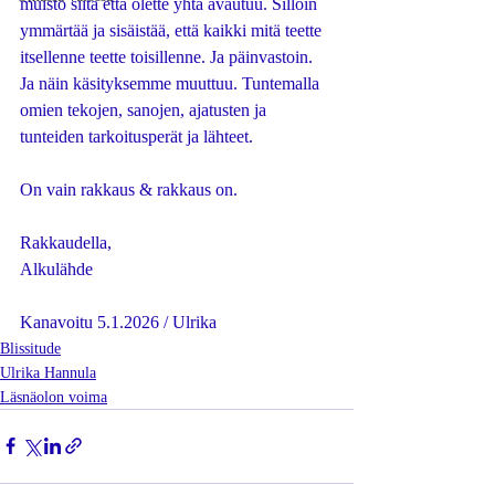
muisto siitä että olette yhtä avautuu. Silloin 
ymmärtää ja sisäistää, että kaikki mitä teette 
itsellenne teette toisillenne. Ja päinvastoin. 
Ja näin käsityksemme muuttuu. Tuntemalla 
omien tekojen, sanojen, ajatusten ja 
tunteiden tarkoitusperät ja lähteet. 
On vain rakkaus & rakkaus on.
Rakkaudella,
Alkulähde
Kanavoitu 5.1.2026 / Ulrika
Blissitude
Ulrika Hannula
Läsnäolon voima