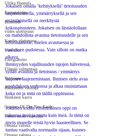
Ulrika Hannula
Jokaisen omalla ’kehityksellä’ tietoisuuden 
Energiakylpy
laajentumisella, ymmärryksellä ja sen 
sisäistämisellä on merkitystä 
Blissitude
kokonaisuuteen. Jokaisen on läsnäolollaan 
viides ulottuvuus
on mahdollista avautua tietoisuudelle ja sen 
Kuudes ulottuvuus
informaatiolle, mielen avautuessa ja 
vastuksen pudotessa. Vain silloin on matka 
Uusi aika
alkava. 
Energiahoito
Ihmisyyden vajallisuuden rajojen hälvetessä, 
Elämän valmentaja
sydän avautuu ja tietoisuus / ymmärrys 
Valmennus
laajenee laajenemistaan. Ihmisen sielu avaa 
unohduksen verhonsa ja alkaa muistamaan 
Rakkauden välittäjä
kuka on ja mitä on täällä oppimassa. 
Henkinen kasvu
Creators Of The New Earth
Jokaisen teidän ensimmäinen oppi on 
rakastaa itseä ja muita kuin itseä. Ja tämä on 
Uuden maan rakentaja
myös monelle teistä hyvin haasteellinen. Se 
Omasta valosta
tuntuu vaativalta normaalin sijaan, kunnes 
Omassa valossa