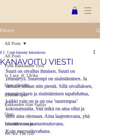
Päivitys
All Posts
6.1.
1 min käytetty lukemiseen
All Posts
KANAVOITU VIESTI
Pyhä Rakkauden Virta
Suuri on oivallus ihmisen. Suuri on 
la_Luce_di_Ulrika
ymmärrys. Suurempi on sisäistäminen. Ja 
Opas elämään
samaan aikaan niin pientä. Sillä oivalluksen, 
ymmärryksen ja sisäistämisen tapahduttua, 
Elämän opas
kaikki vain on ja on osa ’suurempaa’  
Rakkauden tilan vaalija
kokonaisuutta. Sitä mikä on aina ollut ja 
Opas
tulee aina olemaan. Aina laajentuvana, yhä 
muuttuvana ja muotoutuvana. 
Läsnäolon voima
Kuin muovailuvahana. 
We Are The Gift