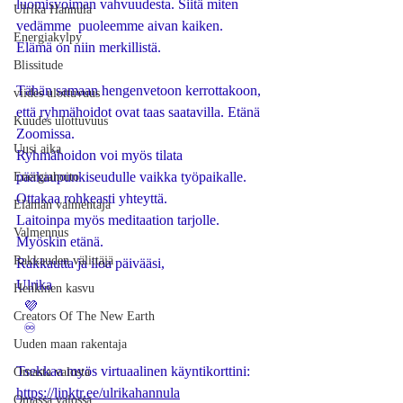
luomisvoiman vahvuudesta. Siitä miten 
Ulrika Hannula
vedämme  puoleemme aivan kaiken. 
Energiakylpy
Elämä on niin merkillistä. 
Blissitude
Tähän samaan hengenvetoon kerrottakoon, 
viides ulottuvuus
että ryhmähoidot ovat taas saatavilla. Etänä 
Kuudes ulottuvuus
Zoomissa. 
Uusi aika
Ryhmähoidon voi myös tilata 
pääkaupunkiseudulle vaikka työpaikalle. 
Energiahoito
Ottakaa rohkeasti yhteyttä. 
Elämän valmentaja
Laitoinpa myös meditaation tarjolle. 
Valmennus
Myöskin etänä. 
Rakkauden välittäjä
Rakkautta ja iloa päivääsi,
Ulrika 
Henkinen kasvu
  💜
Creators Of The New Earth
  ♾️
Uuden maan rakentaja
Tsekkaa myös virtuaalinen käyntikorttini:
Omasta valosta
https://linktr.ee/ulrikahannula
Omassa valossa