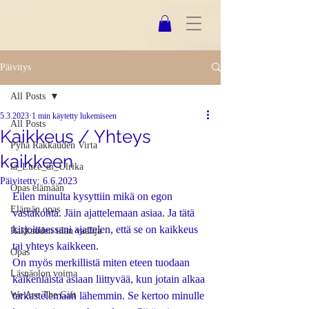
Päivitys
All Posts
5.3.2023
1 min käytetty lukemiseen
All Posts
Kaikkeus / Yhteys
Pyhä Rakkauden Virta
kaikkeen
la_Luce_di_Ulrika
Päivitetty:
6.6.2023
Opas elämään
Eilen minulta kysyttiin mikä on egon 
Elämän opas
vastakohta. Jäin ajattelemaan asiaa. Ja tätä 
kirjoittaessani ajattelen, että se on kaikkeus 
Rakkauden tilan vaalija
tai yhteys kaikkeen. 
Opas
On myös merkillistä miten eteen tuodaan 
Läsnäolon voima
kaikenlaista asiaan liittyvää, kun jotain alkaa 
We Are The Gift
tarkastelemaan lähemmin. Se kertoo minulle 